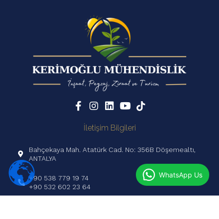
İletişim Bilgileri
Bahçekaya Mah. Atatürk Cad. No: 356B Döşemealtı,
ANTALYA
WhatsApp Us
+90 538 779 19 74
+90 532 602 23 64
info@kerimoglumuhendislik.com