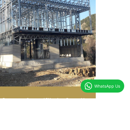
WhatsApp Us
Deprem ve Çevresel Etkenlere Dayanıklı
Deprem riskine karşı yüksek güvenlik
sağlayan hafif çelik konstrüksiyon
sistemleri.