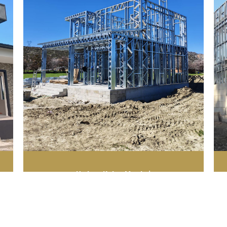
Hızlı ve Kolay Montaj
Kısa sürede tamamlanabilen montaj
süreçleriyle zamandan tasarruf edin.