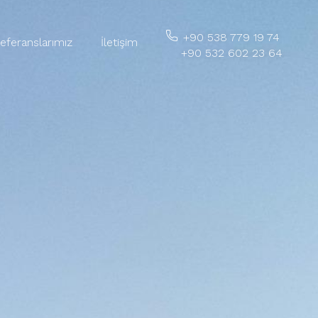
+90 538 779 19 74
eferanslarımız
İletişim
+90 532 602 23 64