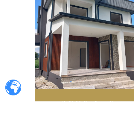
Hafif, Güçlü ve Dayanıklı
Hafif çelik malzemelerle yapılan yapılar,
dayanıklılığı ve taşıma kapasitesiyle güven
sunar.