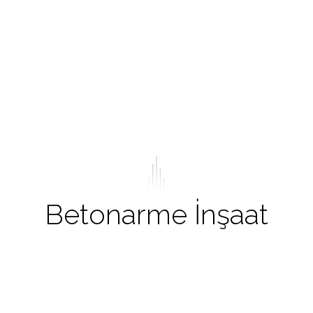
Betonarme İnşaat